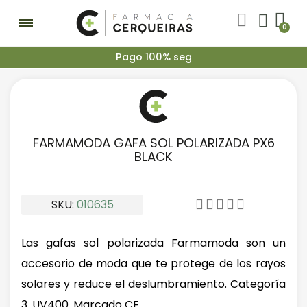
P
a
g
o
1
0
0
%
s
e
g
u
r
o
.
FARMAMODA GAFA SOL POLARIZADA PX6
BLACK
SKU
010635





Las gafas sol polarizada Farmamoda son un
accesorio de moda que te protege de los rayos
solares y reduce el deslumbramiento. Categoría
3. UV400. Marcado CE.