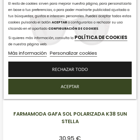
El resto de cookies sirven para mejorar nuestra página, para personalizarla
en base a tus preferencias, o para poder mostrarte publicidad ajustada a
tus búsquedas, gustos e intereses personales. Puedes aceptar todas estas
cookies pulsando el botón
ACEPTAR
o configurarlas o rechazar su uso
clicando en el apartado
CONFIGURACIÓN DE COOKIES
.
POLÍTICA DE COOKIES
Si quieres más información, consulta la
de nuestra página web.
Más información
Personalizar cookies
RECHAZAR TODO
ACEPTAR
FARMAMODA GAFA SOL POLARIZADA K38 SUN
STELLA
30,95 €