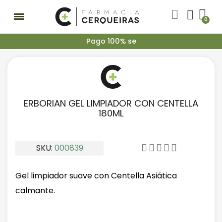
P
a
g
o
1
0
0
%
s
e
g
u
r
ERBORIAN GEL LIMPIADOR CON CENTELLA
180ML
SKU
000839





Gel limpiador suave con Centella Asiática
calmante.